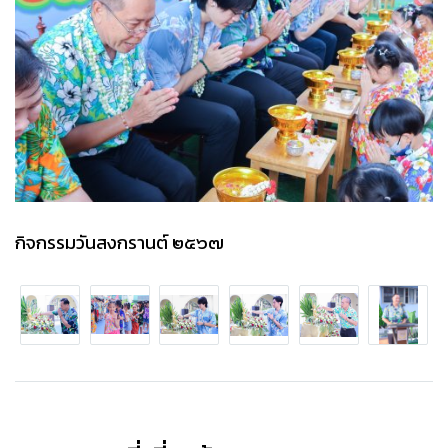
กิจกรรมวันสงกรานต์ ๒๕๖๗