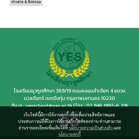
ข่าวสาร & กิจกรรม
โรงเรียนยุวทูตศึกษา 369/19 ถนนคลองลำเจียก 4 แขวง
นวลจันทร์ เขตบึงกุ่ม กรุงเทพมหานคร 10230
อีเมล : yesschool@yes.ac.th | โทร :
02 946 1992
-6,
09
22726938
เว็บไซต์นี้มีการใช้งานคุกกี้ เพื่อเพิ่มประสิทธิภาพและ
ประสบการณ์ที่ดีในการใช้งานเว็บไซต์ของท่าน ท่านสามารถ
อ่านรายละเอียดเพิ่มเติมได้ที่
นโยบายความเป็นส่วนตัว
และ
นโยบายคุกกี้