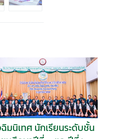
จฉิมนิเทศ นักเรียนระดับชั้น