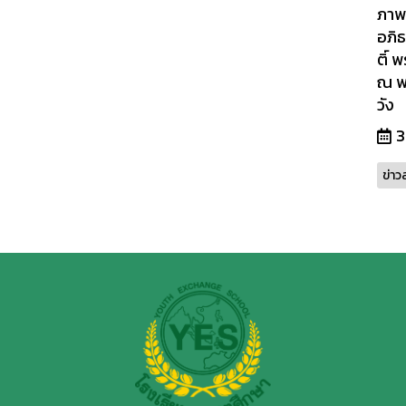
ภาพ
อภิ
ติ์
ณ พ
วัง
3
ข่าว