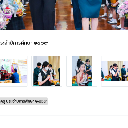
 ประจำปีการศึกษา ๒๕๖๙
ว้ครู ประจำปีการศึกษา ๒๕๖๙